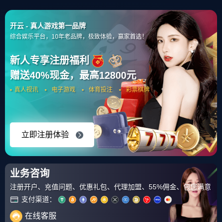
首页
战术解读
正文
开云体育在线-埃弗顿主场战胜纽卡斯尔，止住颓势
开云体育
阅读：898
2025-08-27 23:05:09
红军终胜“伯恩兄弟”
曼城憾平斯托克城
本轮英超因为足总杯比赛的缘故，多场比赛延期。在较
早时间举行的曼城与斯托克城的比赛中，曼城未能取得入
球，与对手互交白卷下未能跻身联赛“榜眼”位置。而在周末进
行的4场比赛中，主队全数获胜。利物浦主场艰难地逆转伯恩
利，继续保持在联赛第4位；保级大战中赫尔城2-1险胜斯旺
西，虽未能跳出降级区，但与前列差距正在缩小；埃弗顿3-0
轻取西布朗，卢卡库继续刷新自己的英超进球纪录。