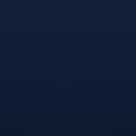
开云体育下载-宿命的回响，当20
开云体育APP下载-横扫与扛鼎—
26的清风，吹过加纳的草原与克
当唯一成为必然
罗地亚的格子
开云官方app入口-北境之光，费
开云体育官方网站-魔笛绝响，南
利克斯的神之一手，加拿大在202
越破暹罗，2026世界杯E组最不可
6世界杯决赛上演史诗级逆转
思议的焦点战
开云APP-利拉德一己之力定乾
开云体育-橙色长城与非洲雄鹰，
坤，江苏队轻取背后暗藏惊雷
当范戴克的铁血统治，遇上尼日利
亚的绝杀宿命